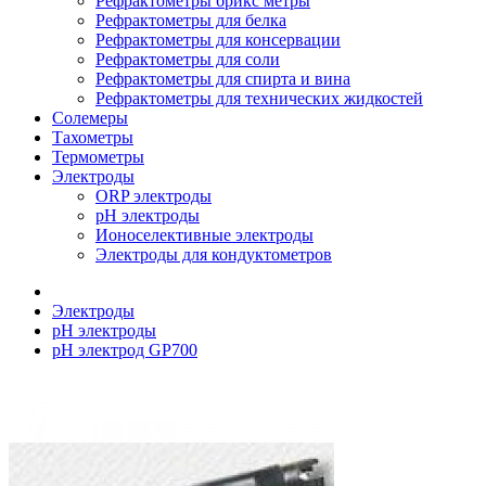
Рефрактометры брикс метры
Рефрактометры для белка
Рефрактометры для консервации
Рефрактометры для соли
Рефрактометры для спирта и вина
Рефрактометры для технических жидкостей
Солемеры
Тахометры
Термометры
Электроды
ORP электроды
pH электроды
Ионоселективные электроды
Электроды для кондуктометров
Электроды
pH электроды
рН электрод GP700