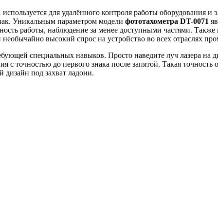
1
используется для удалённого контроля работы оборудования и 
 знак. Уникальным параметром модели
фототахометра DT-0071
яв
сность работы, наблюдение за менее доступными частями. Также 
 необычайно высокий спрос на устройство во всех отраслях про
ребующей специальных навыков. Просто наведите луч лазера на д
ия с точностью до первого знака после запятой. Такая точност
й дизайн под захват ладони.