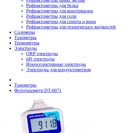
Рефрактометры брикс метры
Рефрактометры для белка
Рефрактометры для консервации
Рефрактометры для соли
Рефрактометры для спирта и вина
Рефрактометры для технических жидкостей
Солемеры
Тахометры
Термометры
Электроды
ORP электроды
pH электроды
Ионоселективные электроды
Электроды для кондуктометров
Тахометры
Фототахометр DT-0071