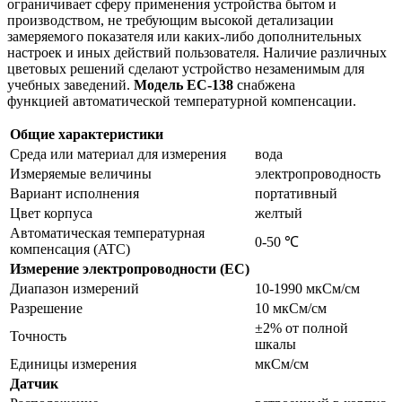
ограничивает сферу применения устройства бытом и
производством, не требующим высокой детализации
замеряемого показателя или каких-либо дополнительных
настроек и иных действий пользователя. Наличие различных
цветовых решений сделают устройство незаменимым для
учебных заведений.
Модель
EC-138
снабжена
функцией автоматической температурной компенсации.
Общие характеристики
Среда или материал для измерения
вода
Измеряемые величины
электропроводность
Вариант исполнения
портативный
Цвет корпуса
желтый
Автоматическая температурная
0-50 ℃
компенсация (ATC)
Измерение электропроводности (EC)
Диапазон измерений
10-1990 мкСм/см
Разрешение
10 мкСм/см
±2% от полной
Точность
шкалы
Единицы измерения
мкСм/см
Датчик