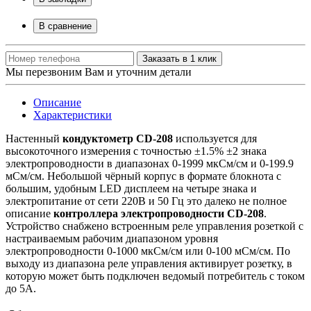
В сравнение
Заказать в 1 клик
Мы перезвоним Вам и уточним детали
Описание
Характеристики
Настенный
кондуктометр CD
-208
используется для
высокоточного
измерения с точностью ±1.5% ±2 знака
электропроводности в диапазонах 0-1999 мкСм/см и 0-199.9
мСм/см. Небольшой чёрный корпус в формате блокнота с
большим, удобным LED дисплеем на четыре знака и
электропитание от сети 220В и 50 Гц это далеко не полное
описание
контроллера электропроводности CD-208
.
Устройство снабжено встроенным реле управления розеткой с
настраиваемым рабочим диапазоном уровня
электропроводности 0-1000 мкСм/см или 0-100 мСм/см. По
выходу из диапазона реле управления активирует розетку, в
которую может быть подключен ведомый потребитель с током
до 5А.