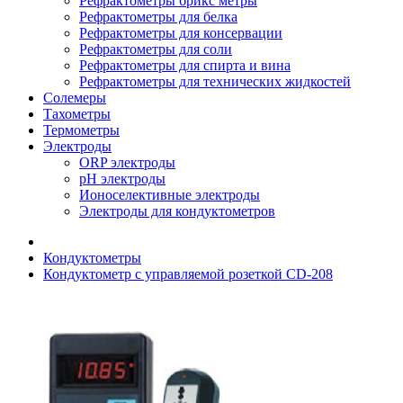
Рефрактометры брикс метры
Рефрактометры для белка
Рефрактометры для консервации
Рефрактометры для соли
Рефрактометры для спирта и вина
Рефрактометры для технических жидкостей
Солемеры
Тахометры
Термометры
Электроды
ORP электроды
pH электроды
Ионоселективные электроды
Электроды для кондуктометров
Кондуктометры
Кондуктометр с управляемой розеткой CD-208