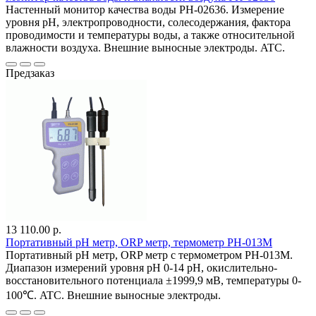
Настенный монитор качества воды PH-02636. Измерение
уровня pH, электропроводности, солесодержания, фактора
проводимости и температуры воды, а также относительной
влажности воздуха. Внешние выносные электроды. ATC.
Предзаказ
13 110.00 р.
Портативный pH метр, ORP метр, термометр PH-013M
Портативный pH метр, ORP метр с термометром PH-013M.
Диапазон измерений уровня pH 0-14 pH, окислительно-
восстановительного потенциала ±1999,9 мВ, температуры 0-
100℃. ATC. Внешние выносные электроды.