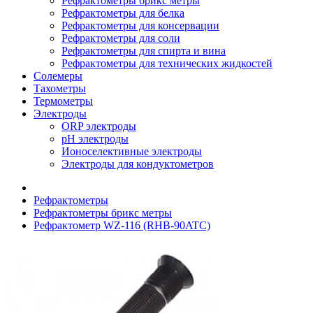
Рефрактометры брикс метры
Рефрактометры для белка
Рефрактометры для консервации
Рефрактометры для соли
Рефрактометры для спирта и вина
Рефрактометры для технических жидкостей
Солемеры
Тахометры
Термометры
Электроды
ORP электроды
pH электроды
Ионоселективные электроды
Электроды для кондуктометров
Рефрактометры
Рефрактометры брикс метры
Рефрактометр WZ-116 (RHB-90ATC)